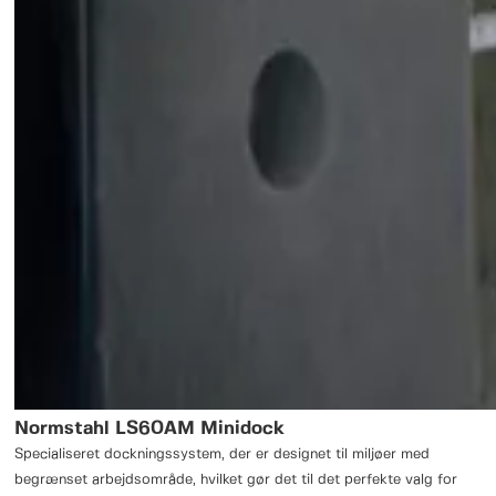
Normstahl LS60AM Minidock
Specialiseret dockningssystem, der er designet til miljøer med
begrænset arbejdsområde, hvilket gør det til det perfekte valg for