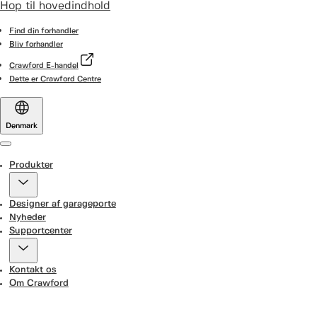
Hop til hovedindhold
Find din forhandler
Bliv forhandler
Crawford E-handel
Dette er Crawford Centre
Denmark
Menu
Produkter
Designer af garageporte
Nyheder
Supportcenter
Kontakt os
Om Crawford