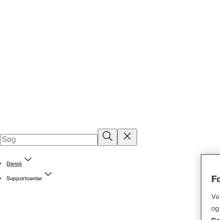
Dansk
F
Supportcenter
Ve
og