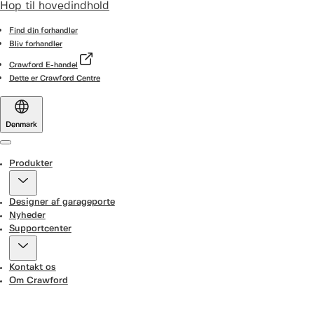
Hop til hovedindhold
Find din forhandler
Bliv forhandler
Crawford E-handel
Dette er Crawford Centre
Denmark
Menu
Produkter
Designer af garageporte
Nyheder
Supportcenter
Kontakt os
Om Crawford