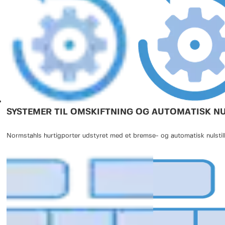
medicinalproduktion, elektronik og fødevareindustrien. HSC912AGAT sik
forbliver i topform, hvilket beskytter både produkter og processer. O
mellem funktionalitet og bæredygtighed med Normstahl HSC912AGAT –
både effektivitet og miljøbeskyttelse!
SYSTEMER TIL OMSKIFTNING OG AUTOMATISK NU
Normstahls hurtigporter udstyret med et bremse- og automatisk nulstilli