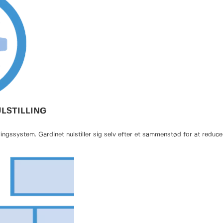
rer, at dit arbejdsmiljø
plev den perfekte balance
 din løsning til at optimere
LSTILLING
ngssystem. Gardinet nulstiller sig selv efter et sammenstød for at reduce