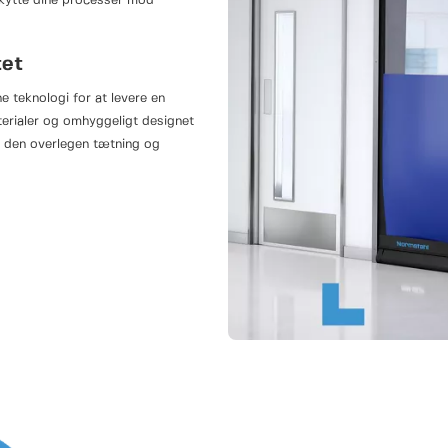
skytte dine processer mod
tet
teknologi for at levere en
materialer og omhyggeligt designet
er den overlegen tætning og
rift selv under de mest krævende
række industrielle applikationer,
ejdning.
ses tæthed
T er dens imponerende
t porten kan modstå store og
og kontrolleret miljø. Ved
drager HSC912AGAT ikke kun til
raturer og
trenge miljøkrav, såsom