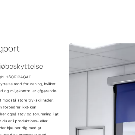
gport
ljøbeskyttelse
stahl HSC912AGAT
yttelse mod forurening, hvilket
hed og miljøkontrol er afgørende.
 modstå store trykskillnader,
on forbedrer ikke kun
drer også støv og forurening i at
 du er i produktions- eller
der hjælper dig med at