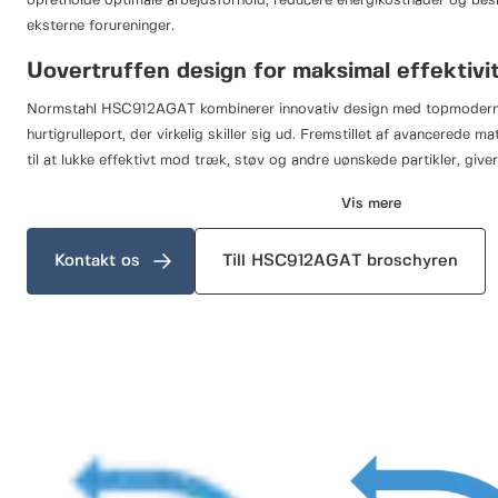
opretholde optimale arbejdsforhold, reducere energikostnader og be
eksterne forureninger.
Uovertruffen design for maksimal effektivi
Normstahl HSC912AGAT kombinerer innovativ design med topmoderne 
hurtigrulleport, der virkelig skiller sig ud. Fremstillet af avancerede 
til at lukke effektivt mod træk, støv og andre uønskede partikler, giv
beskyttelse i alle miljøer. Den robuste konstruktion sikrer pålidelig d
Vis mere
forhold. HSC912AGAT er tilpasningsdygtig og kan integreres i en lang 
uanset om det drejer sig om produktion, logistik eller fødevareforarb
Kontakt os
Till HSC912AGAT broschyren
Skab et stabilt arbejdsmiljø med førsteklas
En af de mest fremtrædende egenskaber ved Normstahl HSC912AGA
luftgennemtrængelighedsklasse på 3. Denne klassificering betyder, a
konstante trykforskelle, hvilket gør det muligt at opretholde et stabilt 
effektivt at minimere luftudvekslingen mellem forskellige områder bi
at spare energi, men hjælper også med at opretholde optimale tempe
luftfugtighedsniveauer.
Denne funktion er særlig vigtig i brancher, hvor der skal overholdes s