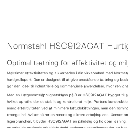
Normstahl HSC912AGAT Hurti
Optimal tætning for effektivitet og mi
Maksimer effektiviteten og sikkerheden i din virksomhed med Norm
hurtigrulleport. Den er designet til at give enestående tætning og besk
gør den ideel til industrielle og kommercielle anvendelser, hvor renlig
Med en luftgenomsläpplighetsklass på 3 er HSC912AGAT bygget til at
hvilket opretholder et stabilt og kontrolleret miljø. Portens konstrukti
energieffektiviteten ved at minimere luftudskiftningen, men den forhin
trænge ind, hvilket sikrer en renere og sikrere arbejdsplads. Uanset om
lagerbranchen, tilbyder HSC912AGAT en pålidelig og holdbar løsning, 