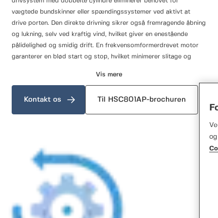
drivsystem med dobbelte cylindre eliminerer behovet for
vægtede bundskinner eller spændingssystemer ved aktivt at
drive porten. Den direkte drivning sikrer også fremragende åbning
og lukning, selv ved kraftig vind, hvilket giver en enestående
pålidelighed og smidig drift. En frekvensomformerdrevet motor
garanterer en blød start og stop, hvilket minimerer slitage og
øger portens levetid.
Vis mere
For yderligere at optimere drift og vedligeholdelse leveres
HSC801AP med en pålidelig og alsidig styreenhed. Den robuste
Kontakt os
Til HSC801AP-brochuren
kontrolboks i stål indeholder et brugervenligt display, der giver en
F
bred vifte af information, herunder en letlæselig cykel tæller og
Ve
diagnostik til nøjagtige indstillinger. Det gør porten nem at
og
overvåge og sikrer problemfri drift. Uanset om du har
Co
mellemstore åbninger til industrielle eller kommercielle
anvendelser, giver Normstahl HSC801AP en pålidelig og
omkostningseffektiv løsning til forbedring af trafikflow, sikkerhed
og energieffektivitet.