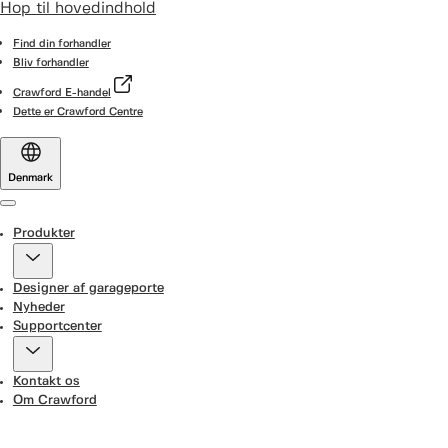
Hop til hovedindhold
Find din forhandler
Bliv forhandler
Crawford E-handel
Dette er Crawford Centre
Denmark
Menu
Produkter
Designer af garageporte
Nyheder
Supportcenter
Kontakt os
Om Crawford